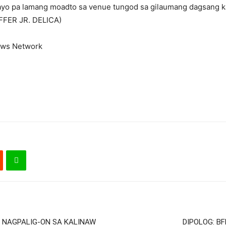
ayo pa lamang moadto sa venue tungod sa gilaumang dagsang ka
IFFER JR. DELICA)
ews Network
 NAGPALIG-ON SA KALINAW
DIPOLOG: B