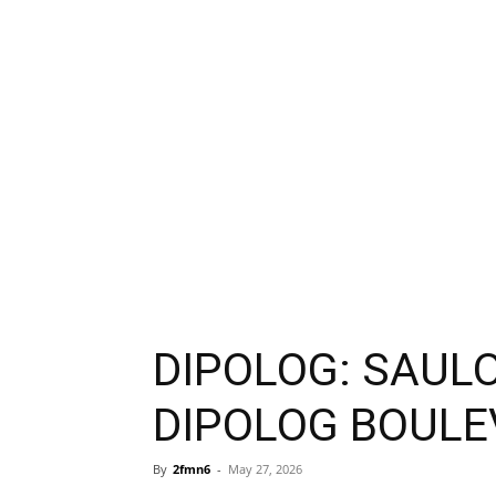
DIPOLOG: SAUL
DIPOLOG BOULE
By
2fmn6
-
May 27, 2026