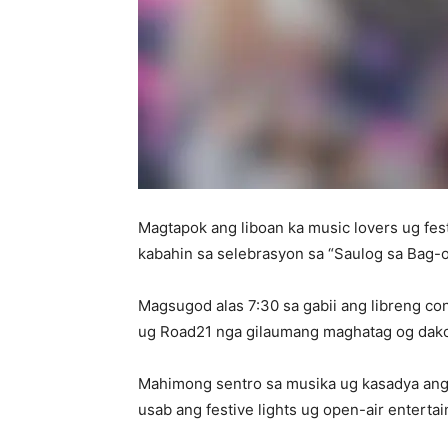
Magtapok ang liboan ka music lovers ug fes
kabahin sa selebrasyon sa “Saulog sa Bag-
Magsugod alas 7:30 sa gabii ang libreng con
ug Road21 nga gilaumang maghatag og dak
Mahimong sentro sa musika ug kasadya ang 
usab ang festive lights ug open-air enterta