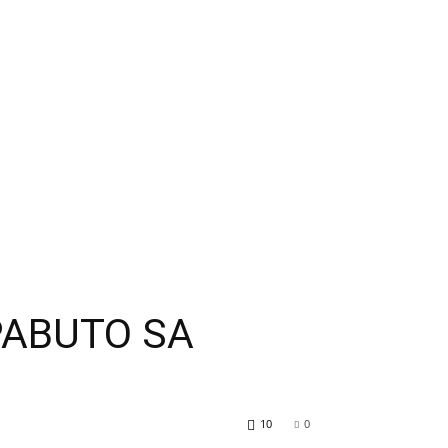
PABUTO SA
10
0