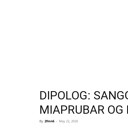
DIPOLOG: SANG
MIAPRUBAR OG 
By
2fmn6
-
May 22, 2026