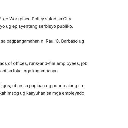
ee Workplace Policy sulod sa City
yo ug episyenteng serbisyo publiko.
os sa pagpangamahan ni Raul C. Barbaso ug
eads of offices, rank-and-file employees, job
ani sa lokal nga kagamhanan.
igns, uban sa paglaan og pondo alang sa
d, kahimsog ug kaayuhan sa mga empleyado