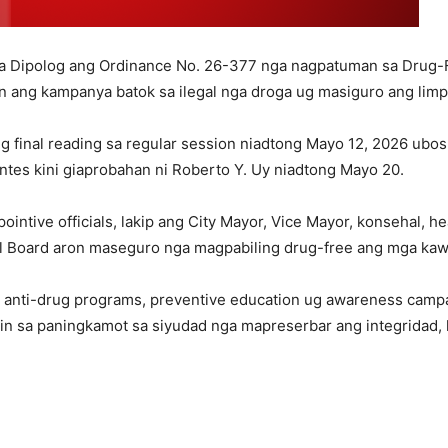
 Dipolog ang Ordinance No. 26-377 nga nagpatuman sa Drug-Fr
n ang kampanya batok sa ilegal nga droga ug masiguro ang limp
ug final reading sa regular session niadtong Mayo 12, 2026 ub
tes kini giaprobahan ni Roberto Y. Uy niadtong Mayo 20.
ointive officials, lakip ang City Mayor, Vice Mayor, konsehal, h
l Board aron maseguro nga magpabiling drug-free ang mga kaw
 anti-drug programs, preventive education ug awareness campa
hin sa paningkamot sa siyudad nga mapreserbar ang integrida