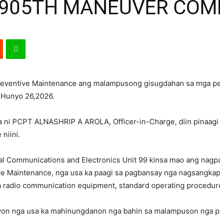
 905TH MANEUVER CO
Preventive Maintenance ang malampusong gisugdahan sa mga 
g Hunyo 26,2026.
ni PCPT ALNASHRIP A AROLA, Officer-in-Charge, diin pinaagi 
niini.
 Communications and Electronics Unit 99 kinsa mao ang nagpa
ve Maintenance, nga usa ka paagi sa pagbansay nga nagsangkap
a radio communication equipment, standard operating procedur
asyon nga usa ka mahinungdanon nga bahin sa malampuson nga 