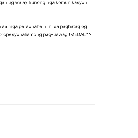
ligan ug walay hunong nga komunikasyon
on sa mga personahe niini sa paghatag og
 sa propesyonalismong pag-uswag.(MEDALYN