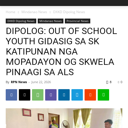
Home
Mindanao News
DXKD Dipolog News
DXKD Dipolog News
Mindanao News
Provincial News
DIPOLOG: OUT OF SCHOOL
YOUTH GIDASIG SA SK
KATIPUNAN NGA
MOPADAYON OG SKWELA
PINAAGI SA ALS
By
RPN News
-
June 22, 2026
8
0