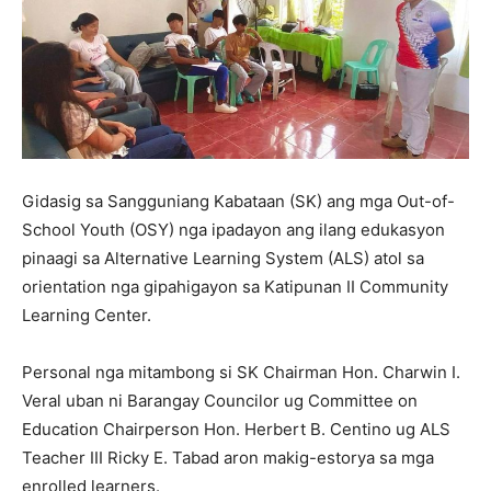
Gidasig sa Sangguniang Kabataan (SK) ang mga Out-of-
School Youth (OSY) nga ipadayon ang ilang edukasyon
pinaagi sa Alternative Learning System (ALS) atol sa
orientation nga gipahigayon sa Katipunan II Community
Learning Center.
Personal nga mitambong si SK Chairman Hon. Charwin I.
Veral uban ni Barangay Councilor ug Committee on
Education Chairperson Hon. Herbert B. Centino ug ALS
Teacher III Ricky E. Tabad aron makig-estorya sa mga
enrolled learners.