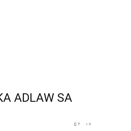
 KA ADLAW SA
7
0