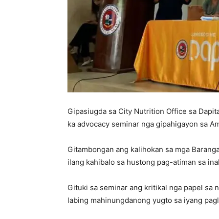
Gipasiugda sa City Nutrition Office sa Dapi
ka advocacy seminar nga gipahigayon sa A
Gitambongan ang kalihokan sa mga Baranga
ilang kahibalo sa hustong pag-atiman sa ina
Gituki sa seminar ang kritikal nga papel sa
labing mahinungdanong yugto sa iyang pagl