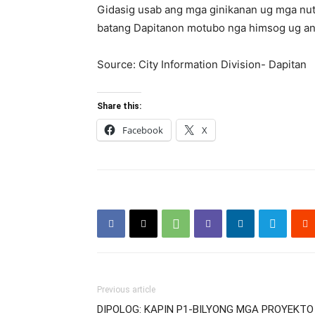
Gidasig usab ang mga ginikanan ug mga nut
batang Dapitanon motubo nga himsog ug a
Source: City Information Division- Dapitan
Share this:
Facebook
X
Previous article
DIPOLOG: KAPIN P1-BILYONG MGA PROYEKT