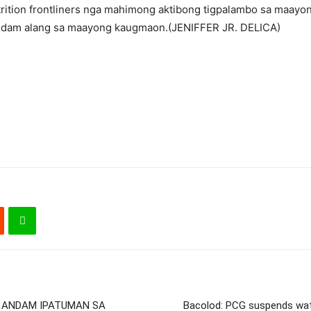
rition frontliners nga mahimong aktibong tigpalambo sa maayo
ndam alang sa maayong kaugmaon.(JENIFFER JR. DELICA)
O ANDAM IPATUMAN SA
Bacolod: PCG suspends wate