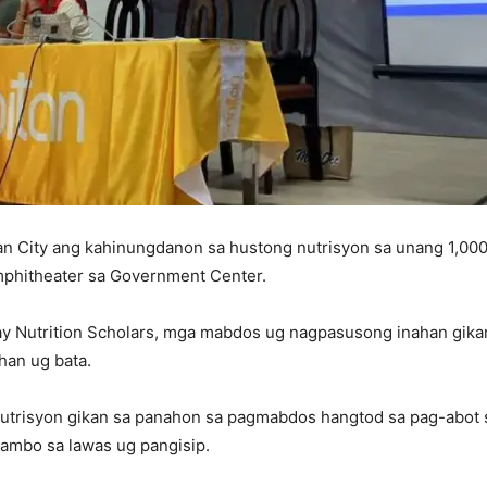
tan City ang kahinungdanon sa hustong nutrisyon sa unang 1,000
mphitheater sa Government Center.
y Nutrition Scholars, mga mabdos ug nagpasusong inahan gika
han ug bata.
 nutrisyon gikan sa panahon sa pagmabdos hangtod sa pag-abot sa
ambo sa lawas ug pangisip.