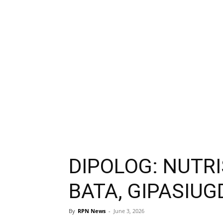
DIPOLOG: NUTR
BATA, GIPASIUG
By
RPN News
-
June 3, 2026