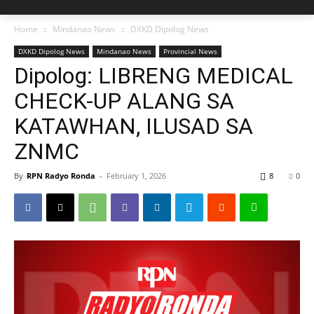
Home
Mindanao News
DXKD Dipolog News
DXKD Dipolog News
Mindanao News
Provincial News
Dipolog: LIBRENG MEDICAL
CHECK-UP ALANG SA
KATAWHAN, ILUSAD SA
ZNMC
By
RPN Radyo Ronda
-
February 1, 2026
8
0