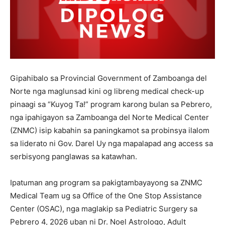
Gipahibalo sa Provincial Government of Zamboanga del
Norte nga maglunsad kini og libreng medical check-up
pinaagi sa “Kuyog Ta!” program karong bulan sa Pebrero,
nga ipahigayon sa Zamboanga del Norte Medical Center
(ZNMC) isip kabahin sa paningkamot sa probinsya ilalom
sa liderato ni Gov. Darel Uy nga mapalapad ang access sa
serbisyong panglawas sa katawhan.
Ipatuman ang program sa pakigtambayayong sa ZNMC
Medical Team ug sa Office of the One Stop Assistance
Center (OSAC), nga maglakip sa Pediatric Surgery sa
Pebrero 4, 2026 uban ni Dr. Noel Astrologo, Adult