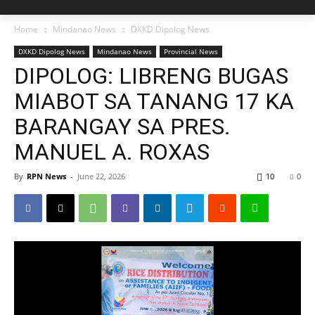
Home
Mindanao News
DXKD Dipolog News
DXKD Dipolog News
Mindanao News
Provincial News
DIPOLOG: LIBRENG BUGAS
MIABOT SA TANANG 17 KA
BARANGAY SA PRES.
MANUEL A. ROXAS
By
RPN News
-
June 22, 2026
10
0