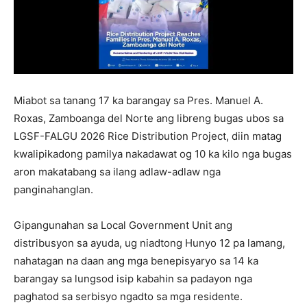
Miabot sa tanang 17 ka barangay sa Pres. Manuel A.
Roxas, Zamboanga del Norte ang libreng bugas ubos sa
LGSF-FALGU 2026 Rice Distribution Project, diin matag
kwalipikadong pamilya nakadawat og 10 ka kilo nga bugas
aron makatabang sa ilang adlaw-adlaw nga
panginahanglan.
Gipangunahan sa Local Government Unit ang
distribusyon sa ayuda, ug niadtong Hunyo 12 pa lamang,
nahatagan na daan ang mga benepisyaryo sa 14 ka
barangay sa lungsod isip kabahin sa padayon nga
paghatod sa serbisyo ngadto sa mga residente.