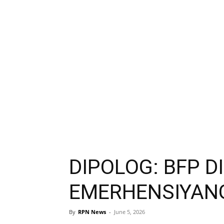
DIPOLOG: BFP 
EMERHENSIYANG
By
RPN News
-
June 5, 2026