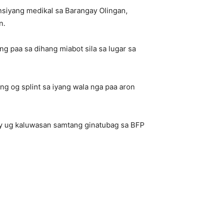
siyang medikal sa Barangay Olingan,
n.
 paa sa dihang miabot sila sa lugar sa
ng og splint sa iyang wala nga paa aron
y ug kaluwasan samtang ginatubag sa BFP