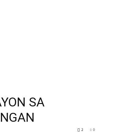
AYON SA
INGAN
2
0