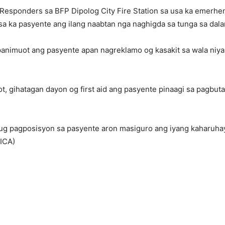
sponders sa BFP Dipolog City Fire Station sa usa ka emerhen
sa ka pasyente ang ilang naabtan nga naghigda sa tunga sa dala
nimuot ang pasyente apan nagreklamo og kasakit sa wala niyang
, gihatagan dayon og first aid ang pasyente pinaagi sa pagbuta
.
ug pagposisyon sa pasyente aron masiguro ang iyang kaharuha
ICA)