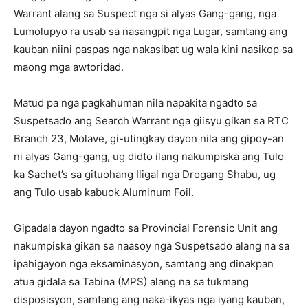
Warrant alang sa Suspect nga si alyas Gang-gang, nga
Lumolupyo ra usab sa nasangpit nga Lugar, samtang ang
kauban niini paspas nga nakasibat ug wala kini nasikop sa
maong mga awtoridad.
Matud pa nga pagkahuman nila napakita ngadto sa
Suspetsado ang Search Warrant nga giisyu gikan sa RTC
Branch 23, Molave, gi-utingkay dayon nila ang gipoy-an
ni alyas Gang-gang, ug didto ilang nakumpiska ang Tulo
ka Sachet’s sa gituohang Iligal nga Drogang Shabu, ug
ang Tulo usab kabuok Aluminum Foil.
Gipadala dayon ngadto sa Provincial Forensic Unit ang
nakumpiska gikan sa naasoy nga Suspetsado alang na sa
ipahigayon nga eksaminasyon, samtang ang dinakpan
atua gidala sa Tabina (MPS) alang na sa tukmang
disposisyon, samtang ang naka-ikyas nga iyang kauban,