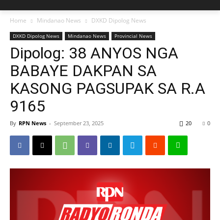
Home
Mindanao News
DXKD Dipolog News
DXKD Dipolog News
Mindanao News
Provincial News
Dipolog: 38 ANYOS NGA
BABAYE DAKPAN SA
KASONG PAGSUPAK SA R.A
9165
By
RPN News
-
September 23, 2025
20
0