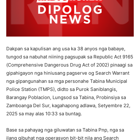
Dakpan sa kapulisan ang usa ka 38 anyos nga babaye,
tungod sa nabuhat niining pagsupak sa Republic Act 9165
(Comprehensive Dangerous Drug Act of 2002) pinaagi sa
gipahigayon nga hiniusang pagserve og Search Warrant
nga gipangunahan sa mga personahe Tabina Municipal
Police Station (TMPS), didto sa Purok Saniblangis,
Barangay Poblacion, Lungsod sa Tabina, Probinsiya sa
Zamboanga Del Sur, kagahapong adlawa, Setyembre 22,
2025 sa may alas 10:33 sa buntag.
Base sa pahayag nga giluwatan sa Tabina Pnp, nga sa
ilang gibuhat nga operasyon bit-bit nila ang Search