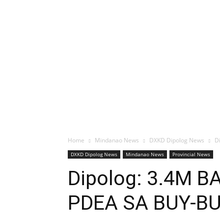
Home
Mindanao News
DXKD Dipolog News
D
DXKD Dipolog News
Mindanao News
Provincial News
Dipolog: 3.4M 
PDEA SA BUY-B