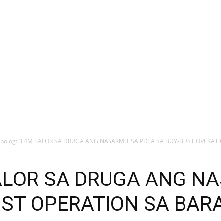
ipolog: 3.4M BALOR SA DRUGA ANG NASAKMIT SA PDEA SA BUY-BUST OPERATIO
BALOR SA DRUGA ANG N
UST OPERATION SA BA