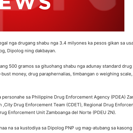
egal nga drugang shabu nga 3.4 milyones ka pesos gikan sa usa 
aog, Dipolog ning dakbayan.
ng 500 gramos sa gituohang shabu nga adunay standard drug p
-bust money, drug paraphernalias, timbangan o weighing scale, e
personahe sa Philippine Drug Enforcement Agency (PDEA) Zamb
ion ,City Drug Enforcement Team (CDET), Regional Drug Enforc
Drug Enforcement Unit Zamboanga del Norte (PDEU ZN).
aa na sa kustodiya sa Dipolog PNP ug mag-atubang sa kasong 