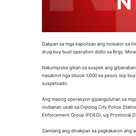
Dakpan sa mga kapolisan ang mobalor sa ill
drug buy bust operation didto sa Brgy. Min
Nakumpiska gikan sa suspek ang gibanabana
nasakmit nga tibuok 1,000 ka pesos isip buy
suspetsado.
Ang maong operasyon gipanguluhan sa mga 
inubanan usab sa Dipolog City Police Stat
Enforcement Group (PDEG), ug Provincial 
Samtang ang dinakpan sa pagkakaron ang an