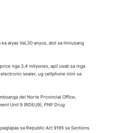
ka alyas Val,30 anyos, atol sa hiniusang
rice nga 3.4 milyones, apil usab sa mga
lectronic sealer, ug cellphone niini sa
oanga del Norte Provincial Office,
ement Unit 9 (RDEU9), PNP Drug
paglapas sa Republic Act 9165 sa Sections