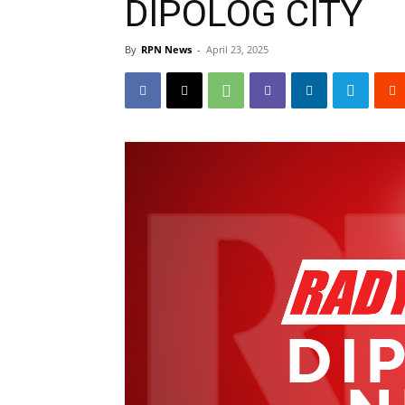
DIPOLOG CITY
By
RPN News
-
April 23, 2025