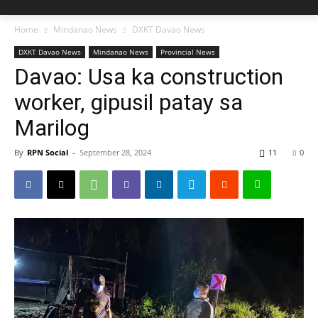
Home
Mindanao News
DXKT Davao News
DXKT Davao News
Mindanao News
Provincial News
Davao: Usa ka construction
worker, gipusil patay sa
Marilog
By
RPN Social
-
September 28, 2024
11
0