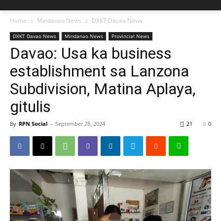
Home
Mindanao News
DXKT Davao News
DXKT Davao News
Mindanao News
Provincial News
Davao: Usa ka business
establishment sa Lanzona
Subdivision, Matina Aplaya,
gitulis
By
RPN Social
-
September 28, 2024
21
0