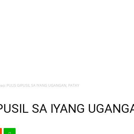
ao: PULIS GIPUSIL SA IYANG UGANGAN, PATAY
IPUSIL SA IYANG UGANG