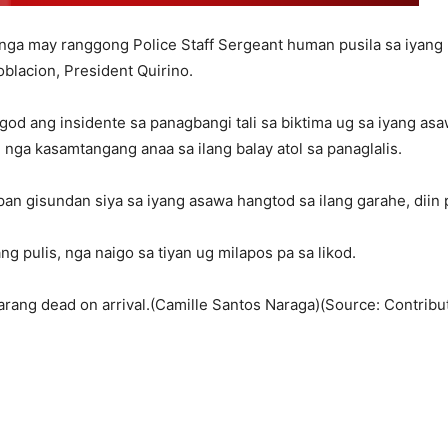
ga may ranggong Police Staff Sergeant human pusila sa iyang u
blacion, President Quirino.
od ang insidente sa panagbangi tali sa biktima ug sa iyang asawa
 nga kasamtangang anaa sa ilang balay atol sa panaglalis.
apan gisundan siya sa iyang asawa hangtod sa ilang garahe, diin
g pulis, nga naigo sa tiyan ug milapos pa sa likod.
larang dead on arrival.(Camille Santos Naraga)(Source: Contribu