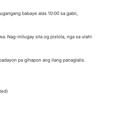
gangang babaye alas 10:00 sa gabii,
. Nag-inilugay sila og pistola, nga sa ulahi
 padayon pa gihapon ang ilang panaglalis.
ted)