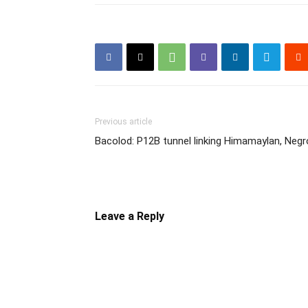
Previous article
Bacolod: P12B tunnel linking Himamaylan, Negr
Leave a Reply