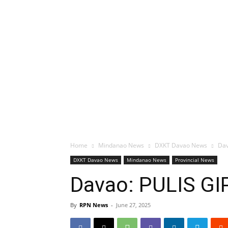
Home
Mindanao News
DXKT Davao News
Dav
DXKT Davao News
Mindanao News
Provincial News
Davao: PULIS G
By
RPN News
-
June 27, 2025