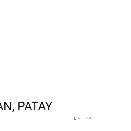
AN, PATAY
6
0