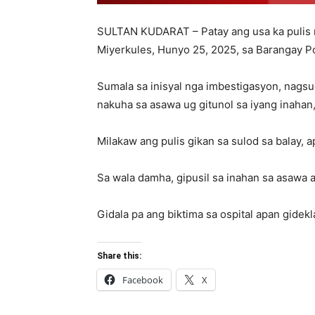
SULTAN KUDARAT – Patay ang usa ka pulis n
Miyerkules, Hunyo 25, 2025, sa Barangay Po
Sumala sa inisyal nga imbestigasyon, nagsug
nakuha sa asawa ug gitunol sa iyang inahan,
Milakaw ang pulis gikan sa sulod sa balay, 
Sa wala damha, gipusil sa inahan sa asawa an
Gidala pa ang biktima sa ospital apan gidek
Share this:
Facebook
X