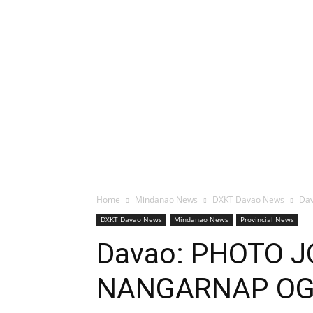
Home
Mindanao News
DXKT Davao News
Da
DXKT Davao News
Mindanao News
Provincial News
Davao: PHOTO 
NANGARNAP OG