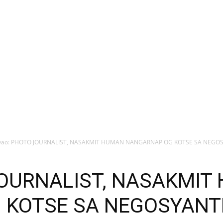
vao: PHOTO JOURNALIST, NASAKMIT HUMAN NANGARNAP OG KOTSE SA NEGO
JOURNALIST, NASAKMIT
 KOTSE SA NEGOSYANT