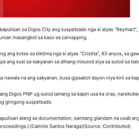
pulisan sa Digos City ang suspetsado nga si alyas “Reymart”, 
, human masangkot sa kaso sa carnapping.
ng ang kotse sa biktima nga si alyas “Cristita”, 63 anyos, sa g
pa ang susi sa sakyanan sa dihang misulod siya sa sulod sa bala
a nawala na ang sakyanan, busa gipaabot dayon niya kini sa kap
ng Digos PNP ug sulod lamang sa kapin usa ka oras, narekober
ang giingong suspetsado.
kapulisan alang sa documentation, samtang giandam na usab an
 proceedings.(.(Camille Santos Naraga)(Source: Contributed)