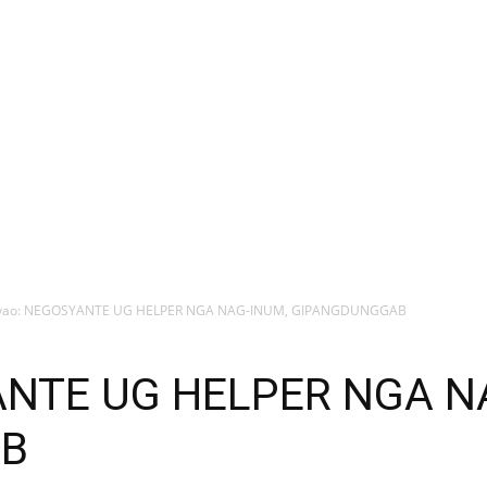
vao: NEGOSYANTE UG HELPER NGA NAG-INUM, GIPANGDUNGGAB
ANTE UG HELPER NGA N
AB