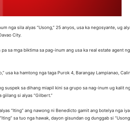
 nga sila alyas “Usong,” 25 anyos, usa ka negosyante, ug alyas
Davao City.
pa sa mga biktima sa pag-inum ang usa ka real estate agent nga 
o,” usa ka hamtong nga taga Purok 4, Barangay Lampianao, Calina
g suspek sa dihang miapil kini sa grupo sa nag-inum ug kalit n
giilang si alyas “Gilbert.”
alyas “Iting” ang nawong ni Benedicto gamit ang botelya nga iya
i “Iting” sa tuo nga hawak, dayon gisundan og dunggab si “Uson