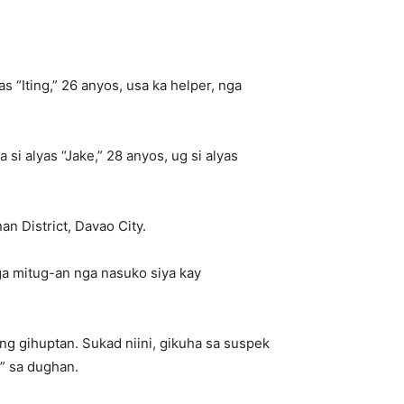
 “Iting,” 26 anyos, usa ka helper, nga
si alyas “Jake,” 28 anyos, ug si alyas
n District, Davao City.
ga mitug-an nga nasuko siya kay
ng gihuptan. Sukad niini, gikuha sa suspek
g” sa dughan.