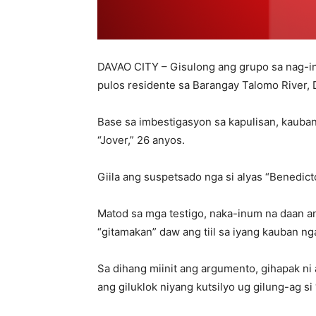
DAVAO CITY – Gisulong ang grupo sa nag-inum
pulos residente sa Barangay Talomo River, 
Base sa imbestigasyon sa kapulisan, kauban 
“Jover,” 26 anyos.
Giila ang suspetsado nga si alyas “Benedict
Matod sa mga testigo, naka-inum na daan an
“gitamakan” daw ang tiil sa iyang kauban nga 
Sa dihang miinit ang argumento, gihapak ni 
ang giluklok niyang kutsilyo ug gilung-ag s