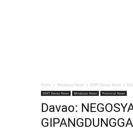
Home
Mindanao News
DXKT Davao News
Da
DXKT Davao News
Mindanao News
Provincial News
Davao: NEGOSY
GIPANGDUNGG