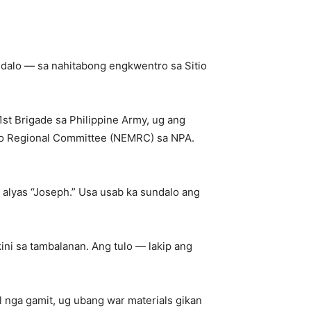
alo — sa nahitabong engkwentro sa Sitio
1st Brigade sa Philippine Army, ug ang
ao Regional Committee (NEMRC) sa NPA.
 alyas “Joseph.” Usa usab ka sundalo ang
ni sa tambalanan. Ang tulo — lakip ang
 nga gamit, ug ubang war materials gikan