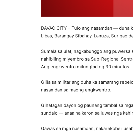
DAVAO CITY – Tulo ang nasamdan — duha ka
Libas, Barangay Sibahay, Lanuza, Surigao d
Sumala sa ulat, nagkabunggo ang puwersa sa 
nahibiling miyembro sa Sub-Regional Sent
Ang engkwentro milungtad og 30 minutos.
Giila sa militar ang duha ka samarang rebe
nasamdan sa maong engkwentro.
Gihatagan dayon og paunang tambal sa mga 
sundalo — anaa na karon sa luwas nga kahi
Gawas sa mga nasamdan, nakarekober usab a