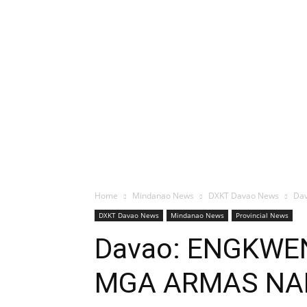
Home
Mindanao News
DXKT Davao News
Da
DXKT Davao News
Mindanao News
Provincial News
Davao: ENGKWEN
MGA ARMAS NA