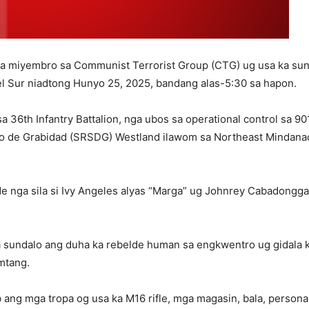
 miyembro sa Communist Terrorist Group (CTG) ug usa ka sund
el Sur niadtong Hunyo 25, 2025, bandang alas-5:30 sa hapon.
36th Infantry Battalion, nga ubos sa operational control sa 90
ro de Grabidad (SRSDG) Westland ilawom sa Northeast Mindan
lde nga sila si Ivy Angeles alyas “Marga” ug Johnrey Cabadongga
sundalo ang duha ka rebelde human sa engkwentro ug gidala ki
mtang.
ng mga tropa og usa ka M16 rifle, mga magasin, bala, personal