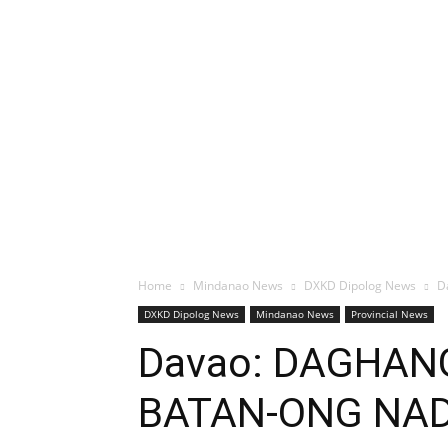
Home
Mindanao News
DXKD Dipolog News
D
DXKD Dipolog News
Mindanao News
Provincial News
Davao: DAGHAN
BATAN-ONG NA