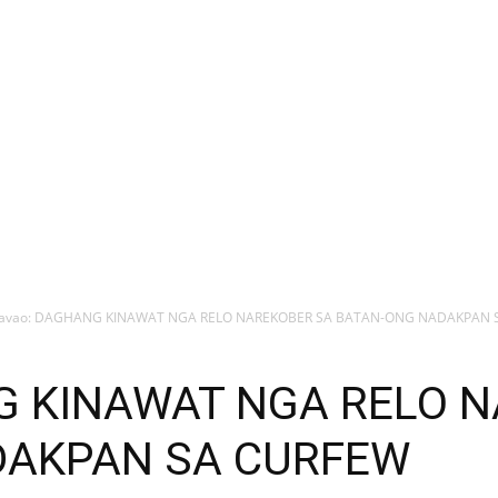
avao: DAGHANG KINAWAT NGA RELO NAREKOBER SA BATAN-ONG NADAKPAN 
G KINAWAT NGA RELO 
DAKPAN SA CURFEW