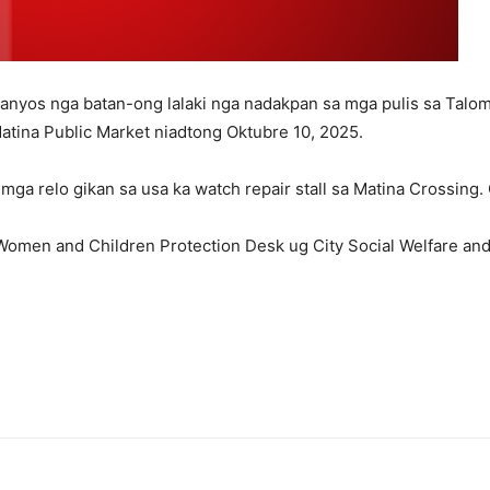
yos nga batan-ong lalaki nga nadakpan sa mga pulis sa Talom
atina Public Market niadtong Oktubre 10, 2025.
ga relo gikan sa usa ka watch repair stall sa Matina Crossing.
 Women and Children Protection Desk ug City Social Welfare an