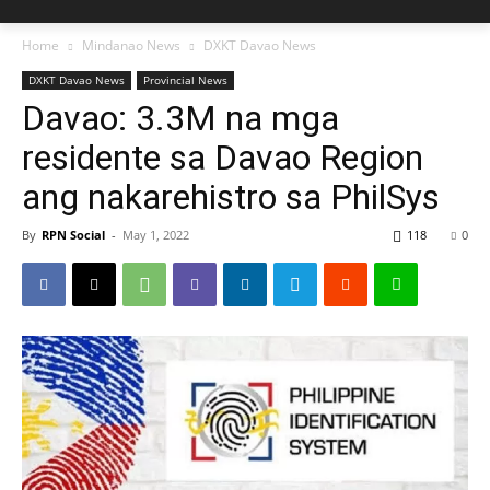
Home
Mindanao News
DXKT Davao News
DXKT Davao News
Provincial News
Davao: 3.3M na mga
residente sa Davao Region
ang nakarehistro sa PhilSys
By
RPN Social
-
May 1, 2022
118
0