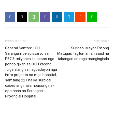
Previous article
Next article
General Santos: LGU
Surigao: Mayor Estong
Sarangani benipisyaryo sa
Matugas tagtuman an saad na
P67.5-milyones ka pesos nga
tabangan an mga mangingisda
pondo gikan sa DOH karong
tuiga alang sa nagpadayon nga
infra projects sa mga hospital,
samtang 221 na ka surgical
cases ang malampusong na-
operahan sa Sarangani
Provincial Hospital