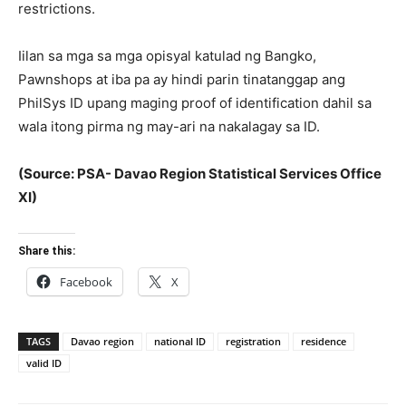
restrictions.
Iilan sa mga sa mga opisyal katulad ng Bangko,
Pawnshops at iba pa ay hindi parin tinatanggap ang
PhilSys ID upang maging proof of identification dahil sa
wala itong pirma ng may-ari na nakalagay sa ID.
(Source: PSA- Davao Region Statistical Services Office
XI)
Share this:
Facebook
X
TAGS
Davao region
national ID
registration
residence
valid ID