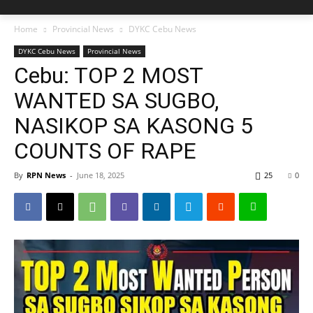
Home
Provincial News
DYKC Cebu News
DYKC Cebu News
Provincial News
Cebu: TOP 2 MOST
WANTED SA SUGBO,
NASIKOP SA KASONG 5
COUNTS OF RAPE
By
RPN News
-
June 18, 2025
25
0