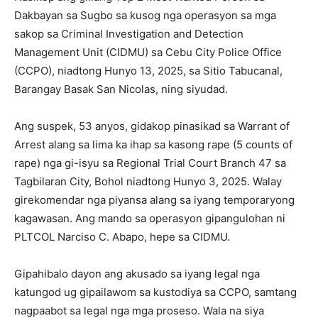
Dakbayan sa Sugbo sa kusog nga operasyon sa mga
sakop sa Criminal Investigation and Detection
Management Unit (CIDMU) sa Cebu City Police Office
(CCPO), niadtong Hunyo 13, 2025, sa Sitio Tabucanal,
Barangay Basak San Nicolas, ning siyudad.
Ang suspek, 53 anyos, gidakop pinasikad sa Warrant of
Arrest alang sa lima ka ihap sa kasong rape (5 counts of
rape) nga gi-isyu sa Regional Trial Court Branch 47 sa
Tagbilaran City, Bohol niadtong Hunyo 3, 2025. Walay
girekomendar nga piyansa alang sa iyang temporaryong
kagawasan. Ang mando sa operasyon gipangulohan ni
PLTCOL Narciso C. Abapo, hepe sa CIDMU.
Gipahibalo dayon ang akusado sa iyang legal nga
katungod ug gipailawom sa kustodiya sa CCPO, samtang
nagpaabot sa legal nga mga proseso. Wala na siya