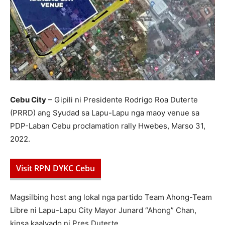
Cebu City
– Gipili ni Presidente Rodrigo Roa Duterte
(PRRD) ang Syudad sa Lapu-Lapu nga maoy venue sa
PDP-Laban Cebu proclamation rally Hwebes, Marso 31,
2022.
Visit RPN DYKC Cebu
Magsilbing host ang lokal nga partido Team Ahong-Team
Libre ni Lapu-Lapu City Mayor Junard “Ahong” Chan,
kinsa kaalyado ni Pres Duterte.