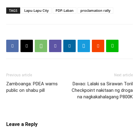
TAGS
Lapu-Lapu City
PDP-Laban
proclamation rally
Previous article
Next article
Zamboanga: PDEA warns
Davao: Lalaki sa Sirawan Toril
public on shabu pill
Checkpoint nakitaan ng droga
na nagkakahalagang P800K
Leave a Reply