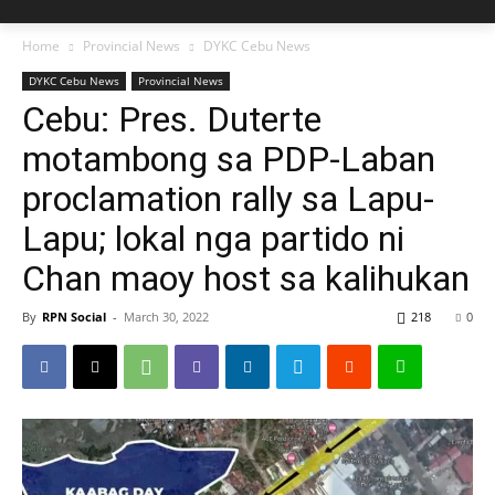
Home
Provincial News
DYKC Cebu News
DYKC Cebu News
Provincial News
Cebu: Pres. Duterte
motambong sa PDP-Laban
proclamation rally sa Lapu-
Lapu; lokal nga partido ni
Chan maoy host sa kalihukan
By
RPN Social
-
March 30, 2022
218
0