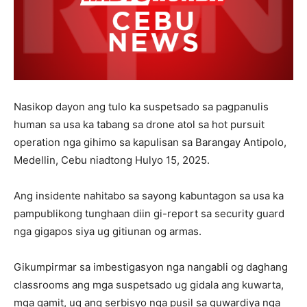
Nasikop dayon ang tulo ka suspetsado sa pagpanulis
human sa usa ka tabang sa drone atol sa hot pursuit
operation nga gihimo sa kapulisan sa Barangay Antipolo,
Medellin, Cebu niadtong Hulyo 15, 2025.
Ang insidente nahitabo sa sayong kabuntagon sa usa ka
pampublikong tunghaan diin gi-report sa security guard
nga gigapos siya ug gitiunan og armas.
Gikumpirmar sa imbestigasyon nga nangabli og daghang
classrooms ang mga suspetsado ug gidala ang kuwarta,
mga gamit, ug ang serbisyo nga pusil sa guwardiya nga