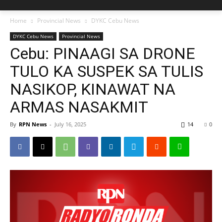
Home
Provincial News
DYKC Cebu News
DYKC Cebu News
Provincial News
Cebu: PINAAGI SA DRONE
TULO KA SUSPEK SA TULIS
NASIKOP, KINAWAT NA
ARMAS NASAKMIT
By
RPN News
-
July 16, 2025
14
0