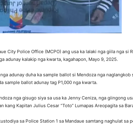
ue City Police Office (MCPO) ang usa ka lalaki nga giila nga s
a adunay kalakip nga kwarta, kagahapon, Mayo 9, 2025.
 nga adunay duha ka sample ballot si Mendoza nga naglangkob s
 sample ballot adunay tag P1,000 nga kwarta.
doza nga gisugo siya sa usa ka Jenny Ceniza, nga giingong usa
an kang Kapitan Julius Cesar “Toto” Lumapas Areopagita sa Ba
ustodiya sa Police Station 1 sa Mandaue samtang naghulat sa p