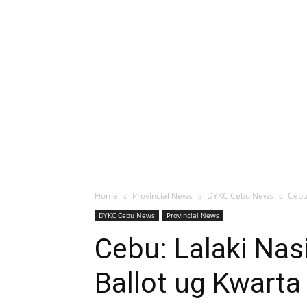
Home
Provincial News
DYKC Cebu News
Cebu
DYKC Cebu News
Provincial News
Cebu: Lalaki Na
Ballot ug Kwarta