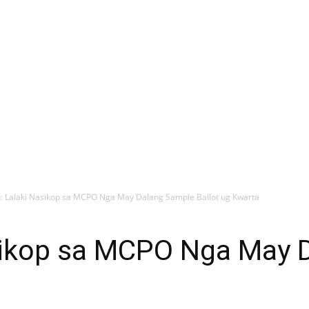
: Lalaki Nasikop sa MCPO Nga May Dalang Sample Ballot ug Kwarta
sikop sa MCPO Nga May 