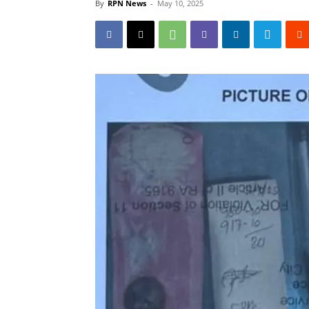
By
RPN News
-
May 10, 2025