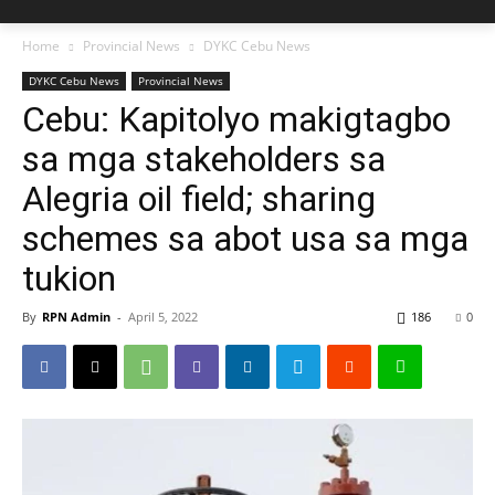
Home
Provincial News
DYKC Cebu News
DYKC Cebu News
Provincial News
Cebu: Kapitolyo makigtagbo
sa mga stakeholders sa
Alegria oil field; sharing
schemes sa abot usa sa mga
tukion
By
RPN Admin
-
April 5, 2022
186
0