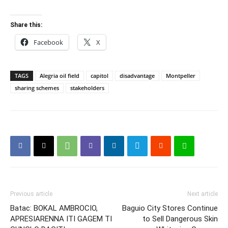
Share this:
Facebook
X
TAGS
Alegria oil field
capitol
disadvantage
Montpeller
sharing schemes
stakeholders
Previous article
Next article
Batac: BOKAL AMBROCIO,
Baguio City Stores Continue
APRESIARENNA ITI GAGEM TI
to Sell Dangerous Skin