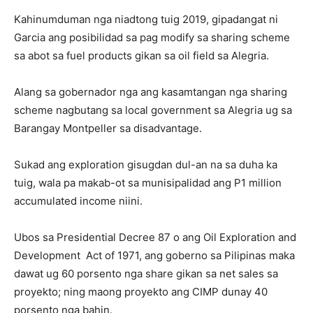
Kahinumduman nga niadtong tuig 2019, gipadangat ni
Garcia ang posibilidad sa pag modify sa sharing scheme
sa abot sa fuel products gikan sa oil field sa Alegria.
Alang sa gobernador nga ang kasamtangan nga sharing
scheme nagbutang sa local government sa Alegria ug sa
Barangay Montpeller sa disadvantage.
Sukad ang exploration gisugdan dul-an na sa duha ka
tuig, wala pa makab-ot sa munisipalidad ang P1 million
accumulated income niini.
Ubos sa Presidential Decree 87 o ang Oil Exploration and
Development Act of 1971, ang goberno sa Pilipinas maka
dawat ug 60 porsento nga share gikan sa net sales sa
proyekto; ning maong proyekto ang CIMP dunay 40
porsento nga bahin.