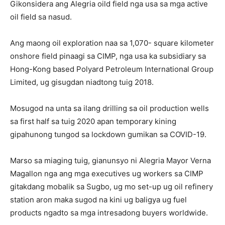
Gikonsidera ang Alegria oild field nga usa sa mga active
oil field sa nasud.
Ang maong oil exploration naa sa 1,070- square kilometer
onshore field pinaagi sa CIMP, nga usa ka subsidiary sa
Hong-Kong based Polyard Petroleum International Group
Limited, ug gisugdan niadtong tuig 2018.
Mosugod na unta sa ilang drilling sa oil production wells
sa first half sa tuig 2020 apan temporary kining
gipahunong tungod sa lockdown gumikan sa COVID-19.
Marso sa miaging tuig, gianunsyo ni Alegria Mayor Verna
Magallon nga ang mga executives ug workers sa CIMP
gitakdang mobalik sa Sugbo, ug mo set-up ug oil refinery
station aron maka sugod na kini ug baligya ug fuel
products ngadto sa mga intresadong buyers worldwide.