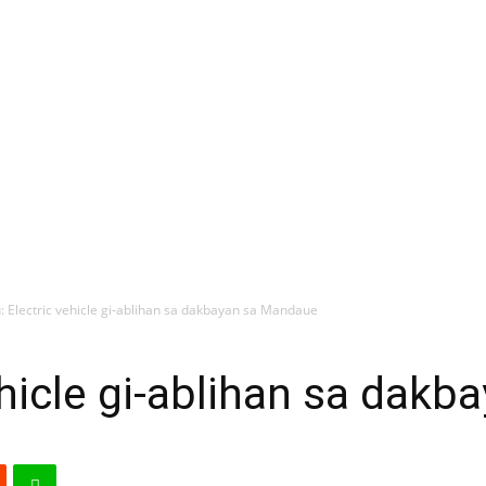
: Electric vehicle gi-ablihan sa dakbayan sa Mandaue
ehicle gi-ablihan sa dak