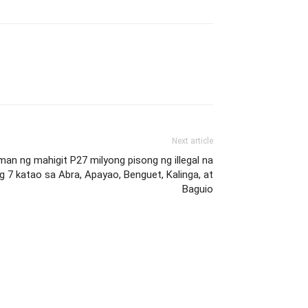
Next article
n ng mahigit P27 milyong pisong ng illegal na
 7 katao sa Abra, Apayao, Benguet, Kalinga, at
Baguio