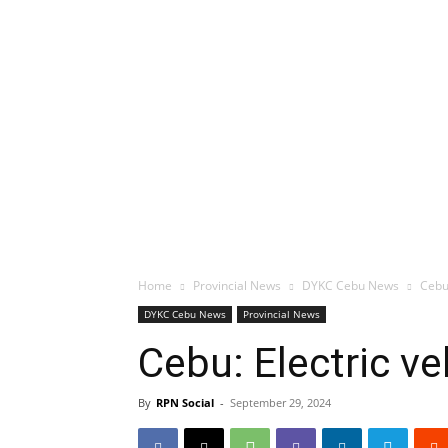
Home
Provincial News
DYKC Cebu News
Cebu
DYKC Cebu News
Provincial News
Cebu: Electric v
By
RPN Social
-
September 29, 2024