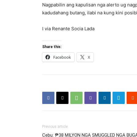
Nagpabilin ang kapulisan nga alerto ug n
kadudahang butang, ilabi na kung kini posi
I via Renante Socia Lada
Share this:
Facebook
X
Previous article
Cebu: ₱38 MILYON NGA SMUGGLED NGA BUG