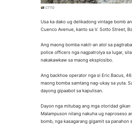
CTTO
Usa ka dako ug delikadong vintage bomb an
Cuenco Avenue, kanto sa V. Sotto Street, B
Ang maong bomba nakit-an atol sa pagtrab
police officers nga nagpatrolya sa lugar,
nakakawkaw sa maong eksplosibo.
Ang backhoe operator nga si Eric Bacus, 4
maong bomba samtang nag-ukay sa yuta. Sa
dayong gipaabot sa kapulisan.
Dayon nga mitubag ang mga otoridad gikan s
Malampuson nilang nakuha ug naproseso ang
bomb, nga kasagarang gigamit sa panahon s