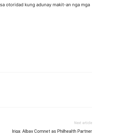
sa otoridad kung adunay makit-an nga mga
Next article
Iriga: Albay Comnet as Philhealth Partner