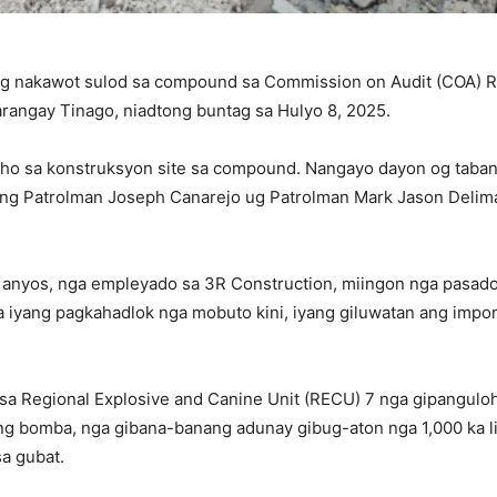
g nakawot sulod sa compound sa Commission on Audit (COA) Re
arangay Tinago, niadtong buntag sa Hulyo 8, 2025.
aho sa konstruksyon site sa compound. Nangayo dayon og taba
 silang Patrolman Joseph Canarejo ug Patrolman Mark Jason Del
6 anyos, nga empleyado sa 3R Construction, miingon nga pasado
 iyang pagkahadlok nga mobuto kini, iyang giluwatan ang imp
a Regional Explosive and Canine Unit (RECU) 7 nga gipanguloh
 bomba, nga gibana-banang adunay gibug-aton nga 1,000 ka libr
a gubat.