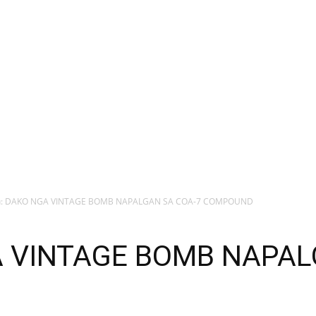
u: DAKO NGA VINTAGE BOMB NAPALGAN SA COA-7 COMPOUND
A VINTAGE BOMB NAPAL