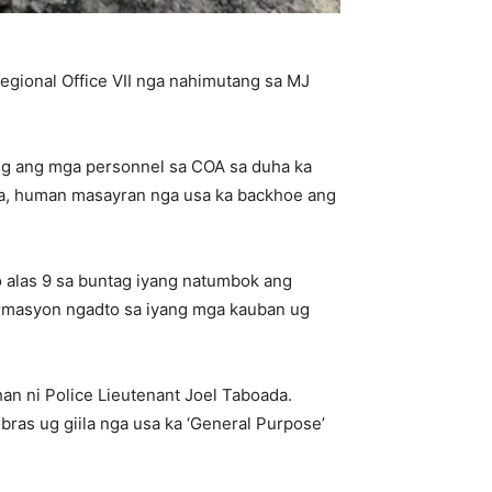
gional Office VII nga nahimutang sa MJ
ng ang mga personnel sa COA sa duha ka
ima, human masayran nga usa ka backhoe ang
 alas 9 sa buntag iyang natumbok ang
ormasyon ngadto sa iyang mga kauban ug
an ni Police Lieutenant Joel Taboada.
as ug giila nga usa ka ‘General Purpose’