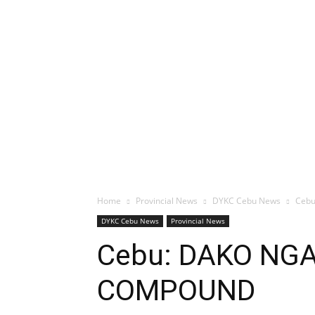
Home
Provincial News
DYKC Cebu News
Ceb
DYKC Cebu News
Provincial News
Cebu: DAKO NG
COMPOUND