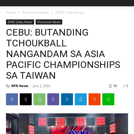
Home
Provincial News
DYKC Cebu News
DYKC Cebu News
Provincial News
CEBU: BUTANDING
TCHOUKBALL
NANGANDAM SA ASIA
PACIFIC CHAMPIONSHIPS
SA TAIWAN
By
RPN News
-
July 2, 2026
10
0