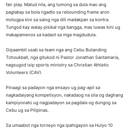
fair play. Matud nila, ang tumong sa dula mao ang
paglabay sa bola ngadto sa rebounding frame aron
motugpa kini sa salog nga dili madakpan sa kontra.
Tungod kay walay pisikal nga bangga, mas luwas kini ug
makapamenos sa kadaot sa mga magdudula.
Gipaambit usab sa team nga ang Cebu Butanding
Tchoukball, nga gitukod ni Pastor Jonathan Santamaria,
nagsugod isip sports ministry sa Christian Athletic
Volunteers (CAV).
Pinaagi sa padayon nga ensayo ug pag-apil sa
nagkadaiyang kompetisyon, nakadaog na sila og daghang
kampiyonato ug nagpadayon sa pagdala og dungog sa
Cebu ug sa Pilipinas.
Sa umaabot nga torneyo nga ipahigayon sa Hulyo 10