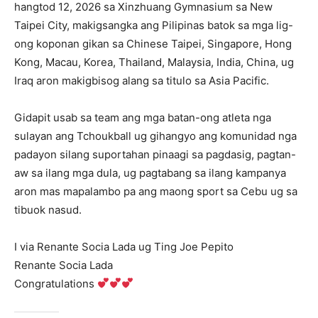
hangtod 12, 2026 sa Xinzhuang Gymnasium sa New
Taipei City, makigsangka ang Pilipinas batok sa mga lig-
ong koponan gikan sa Chinese Taipei, Singapore, Hong
Kong, Macau, Korea, Thailand, Malaysia, India, China, ug
Iraq aron makigbisog alang sa titulo sa Asia Pacific.
Gidapit usab sa team ang mga batan-ong atleta nga
sulayan ang Tchoukball ug gihangyo ang komunidad nga
padayon silang suportahan pinaagi sa pagdasig, pagtan-
aw sa ilang mga dula, ug pagtabang sa ilang kampanya
aron mas mapalambo pa ang maong sport sa Cebu ug sa
tibuok nasud.
I via Renante Socia Lada ug Ting Joe Pepito
Renante Socia Lada
Congratulations