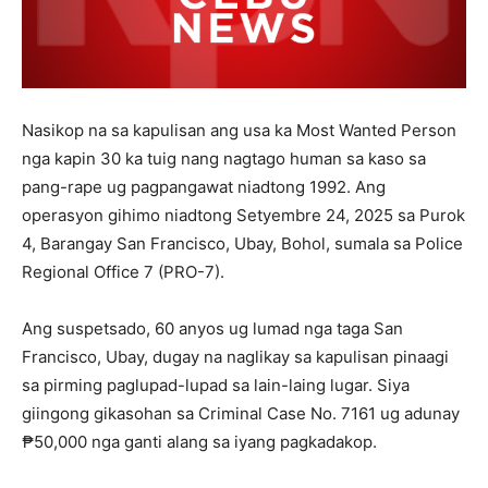
Nasikop na sa kapulisan ang usa ka Most Wanted Person
nga kapin 30 ka tuig nang nagtago human sa kaso sa
pang-rape ug pagpangawat niadtong 1992. Ang
operasyon gihimo niadtong Setyembre 24, 2025 sa Purok
4, Barangay San Francisco, Ubay, Bohol, sumala sa Police
Regional Office 7 (PRO-7).
Ang suspetsado, 60 anyos ug lumad nga taga San
Francisco, Ubay, dugay na naglikay sa kapulisan pinaagi
sa pirming paglupad-lupad sa lain-laing lugar. Siya
giingong gikasohan sa Criminal Case No. 7161 ug adunay
₱50,000 nga ganti alang sa iyang pagkadakop.