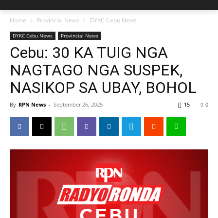
Home
Provincial News
DYKC Cebu News
DYKC Cebu News
Provincial News
Cebu: 30 KA TUIG NGA
NAGTAGO NGA SUSPEK,
NASIKOP SA UBAY, BOHOL
By
RPN News
-
September 26, 2025
15
0