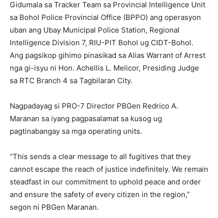
Gidumala sa Tracker Team sa Provincial Intelligence Unit
sa Bohol Police Provincial Office (BPPO) ang operasyon
uban ang Ubay Municipal Police Station, Regional
Intelligence Division 7, RIU-PIT Bohol ug CIDT-Bohol.
Ang pagsikop gihimo pinasikad sa Alias Warrant of Arrest
nga gi-isyu ni Hon. Achellis L. Melicor, Presiding Judge
sa RTC Branch 4 sa Tagbilaran City.
Nagpadayag si PRO-7 Director PBGen Redrico A.
Maranan sa iyang pagpasalamat sa kusog ug
pagtinabangay sa mga operating units.
“This sends a clear message to all fugitives that they
cannot escape the reach of justice indefinitely. We remain
steadfast in our commitment to uphold peace and order
and ensure the safety of every citizen in the region,”
segon ni PBGen Maranan.