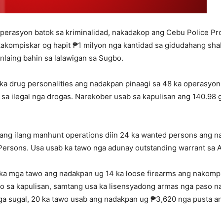
operasyon batok sa kriminalidad, nakadakop ang Cebu Police Pr
akakompiskar og hapit ₱1 milyon nga kantidad sa gidudahang sh
laing bahin sa lalawigan sa Sugbo.
 ka drug personalities ang nadakpan pinaagi sa 48 ka operasyon.
n sa ilegal nga drogas. Narekober usab sa kapulisan ang 140.9
ang ilang manhunt operations diin 24 ka wanted persons ang na
ersons. Usa usab ka tawo nga adunay outstanding warrant sa A
 ka mga tawo ang nadakpan ug 14 ka loose firearms ang nakomp
o sa kapulisan, samtang usa ka lisensyadong armas nga paso na
nga sugal, 20 ka tawo usab ang nadakpan ug ₱3,620 nga pusta a