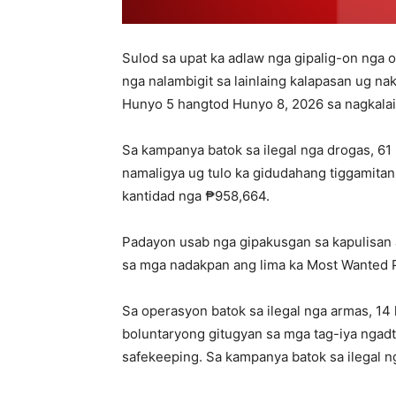
Sulod sa upat ka adlaw nga gipalig-on nga 
nga nalambigit sa lainlaing kalapasan ug n
Hunyo 5 hangtod Hunyo 8, 2026 sa nagkalain
Sa kampanya batok sa ilegal nga drogas, 61
namaligya ug tulo ka gidudahang tiggamita
kantidad nga ₱958,664.
Padayon usab nga gipakusgan sa kapulisan 
sa mga nadakpan ang lima ka Most Wanted P
Sa operasyon batok sa ilegal nga armas, 14
boluntaryong gitugyan sa mga tag-iya ngadt
safekeeping. Sa kampanya batok sa ilegal 