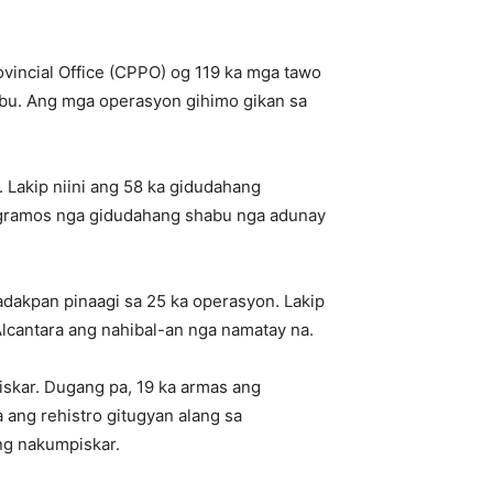
ovincial Office (CPPO) og 119 ka mga tawo
abu. Ang mga operasyon gihimo gikan sa
 Lakip niini ang 58 ka gidudahang
8 gramos nga gidudahang shabu nga adunay
dakpan pinaagi sa 25 ka operasyon. Lakip
lcantara ang nahibal-an nga namatay na.
iskar. Dugang pa, 19 ka armas ang
 ang rehistro gitugyan alang sa
ng nakumpiskar.