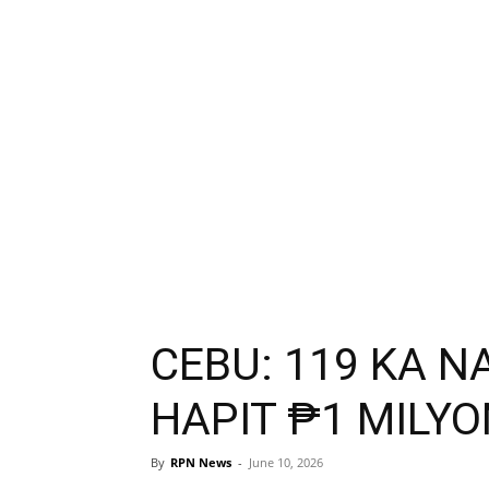
CEBU: 119 KA 
HAPIT ₱1 MILY
By
RPN News
-
June 10, 2026