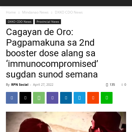
Home
Mindanao News
DXKO CDO News
DXKO CDO News
Provincial News
Cagayan de Oro:
Pagpamakuna sa 2nd
booster dose alang sa
‘immunocompromised’
sugdan sunod semana
By
RPN Social
-
April 27, 2022
135
0