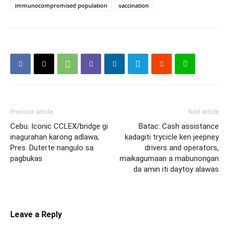
immunocompromised population
vaccination
Previous article
Next article
Cebu: Iconic CCLEX/bridge gi
Batac: Cash assistance
inagurahan karong adlawa;
kadagiti trycicle ken jeepney
Pres. Duterte nangulo sa
drivers and operators,
pagbukas
maikagumaan a mabunongan
da amin iti daytoy alawas
Leave a Reply