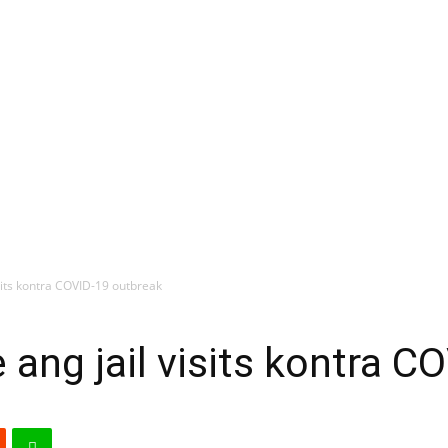
sits kontra COVID-19 outbreak
ang jail visits kontra C