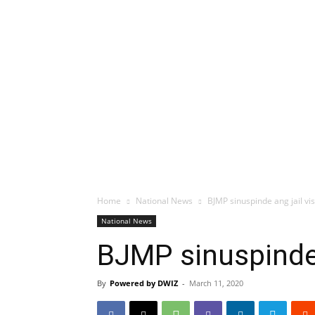
Home
National News
BJMP sinuspinde ang jail vi
National News
BJMP sinuspinde 
By
Powered by DWIZ
-
March 11, 2020