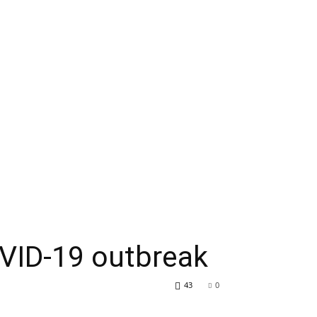
OVID-19 outbreak
43
0