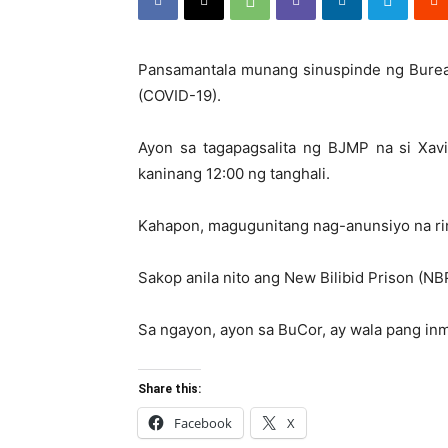
Pansamantala munang sinuspinde ng Bureau 
(COVID-19).
Ayon sa tagapagsalita ng BJMP na si Xavi
kaninang 12:00 ng tanghali.
Kahapon, magugunitang nag-anunsiyo na rin 
Sakop anila nito ang New Bilibid Prison (NBP
Sa ngayon, ayon sa BuCor, ay wala pang in
Share this:
Facebook
X