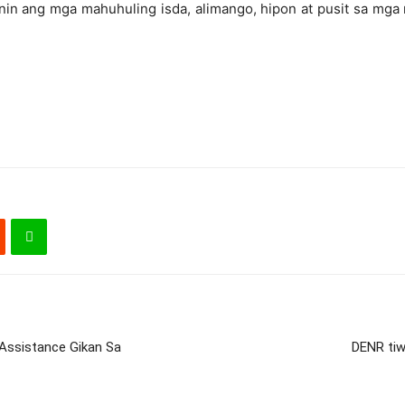
in ang mga mahuhuling isda, alimango, hipon at pusit sa mga nab
 Assistance Gikan Sa
DENR tiw