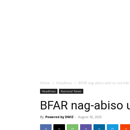
Home
Headlines
BFAR nag-abiso ukol sa red tide 
Headlines
National News
BFAR nag-abiso uk
By
Powered by DWIZ
-
August 30, 2020