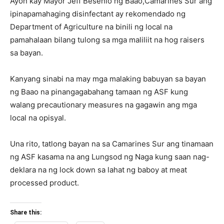
Ayon kay Mayor Jeff Besenio ng Baao,Camarines Sur ang
ipinapamahaging disinfectant ay rekomendado ng
Department of Agriculture na binili ng local na
pamahalaan bilang tulong sa mga maliliit na hog raisers
sa bayan.
Kanyang sinabi na may mga malaking babuyan sa bayan
ng Baao na pinangagabahang tamaan ng ASF kung
walang precautionary measures na gagawin ang mga
local na opisyal.
Una rito, tatlong bayan na sa Camarines Sur ang tinamaan
ng ASF kasama na ang Lungsod ng Naga kung saan nag-
deklara na ng lock down sa lahat ng baboy at meat
processed product.
Share this: