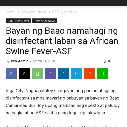
Home
Provincial News
DZKI Iriga News
DZKI Iriga News
Provincial News
Bayan ng Baao namahagi ng
disinfectant laban sa African
Swine Fever-ASF
By
RPN Admin
-
March 11, 2020
34
0
Iriga City. Nagpapatuloy sa ngayon ang pamamahagi ng
disinfectant sa mga mayari ng babuyan sa bayan ng Baao,
Camarines Sur itoy upang maibsan ang epekto at patuloy
na pagkalat ng ASF sa iba pang lugar ng lalawigan.