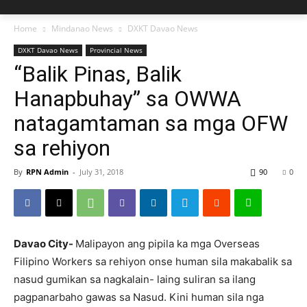
Home
Mindanao News
DXKT Davao News
DXKT Davao News
Provincial News
“Balik Pinas, Balik
Hanapbuhay” sa OWWA
natagamtaman sa mga OFW
sa rehiyon
By
RPN Admin
-
July 31, 2018
90
0
Davao City-
Malipayon ang pipila ka mga Overseas
Filipino Workers sa rehiyon onse human sila makabalik sa
nasud gumikan sa nagkalain- laing suliran sa ilang
pagpanarbaho gawas sa Nasud. Kini human sila nga