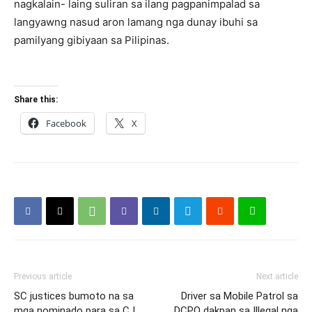
nagkalain- laing suliran sa ilang pagpanimpalad sa
langyawng nasud aron lamang nga dunay ibuhi sa
pamilyang gibiyaan sa Pilipinas.
Share this:
Facebook
X
Previous article
Next article
SC justices bumoto na sa
Driver sa Mobile Patrol sa
mga nominado para sa CJ
DCPO dakpan sa Illegal nga