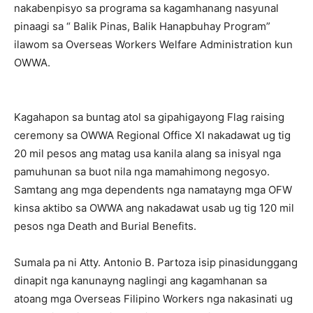
nakabenpisyo sa programa sa kagamhanang nasyunal
pinaagi sa “ Balik Pinas, Balik Hanapbuhay Program”
ilawom sa Overseas Workers Welfare Administration kun
OWWA.
Kagahapon sa buntag atol sa gipahigayong Flag raising
ceremony sa OWWA Regional Office XI nakadawat ug tig
20 mil pesos ang matag usa kanila alang sa inisyal nga
pamuhunan sa buot nila nga mamahimong negosyo.
Samtang ang mga dependents nga namatayng mga OFW
kinsa aktibo sa OWWA ang nakadawat usab ug tig 120 mil
pesos nga Death and Burial Benefits.
Sumala pa ni Atty. Antonio B. Partoza isip pinasidunggang
dinapit nga kanunayng naglingi ang kagamhanan sa
atoang mga Overseas Filipino Workers nga nakasinati ug