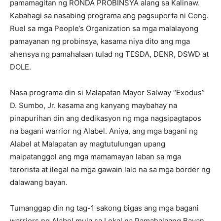
pamamagitan ng RONDA PROBINSYA alang sa Kalinaw.
Kabahagi sa nasabing programa ang pagsuporta ni Cong.
Ruel sa mga People’s Organization sa mga malalayong
pamayanan ng probinsya, kasama niya dito ang mga
ahensya ng pamahalaan tulad ng TESDA, DENR, DSWD at
DOLE.
Nasa programa din si Malapatan Mayor Salway “Exodus”
D. Sumbo, Jr. kasama ang kanyang maybahay na
pinapurihan din ang dedikasyon ng mga nagsipagtapos
na bagani warrior ng Alabel. Aniya, ang mga bagani ng
Alabel at Malapatan ay magtutulungan upang
maipatanggol ang mga mamamayan laban sa mga
terorista at ilegal na mga gawain lalo na sa mga border ng
dalawang bayan.
Tumanggap din ng tag-1 sakong bigas ang mga bagani
warriors ng Alabel mula sa Lokal na Pamahalaang Bayan