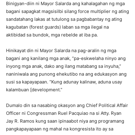
Binigyan-diin ni Mayor Salarda ang kahalagahan ng mga
bagani sapagkat magsisilbi silang force multiplier ng ating
sandatahang lakas at tutulong sa pagbabantay ng ating
kagubatan (forest guards) laban sa mga ilegal na
aktibidad sa bundok, mga rebelde at iba pa.
Hinikayat din ni Mayor Salarda na pag-aralin ng mga
bagani ang kanilang mga anak, “pa-eskwelaha ninyo ang
inyong mga anak, dako ang ilang matabang sa inyuha,”
naniniwala ang punong ehekutibo na ang edukasyon ang
susi sa kapayapaan. “Kung adunay kalinaw, aduna usay
kalambuan [development.”
Dumalo din sa nasabing okasyon ang Chief Political Affair
Officer ni Congressman Ruel Pacquiao na si Atty. Ryan
Jay R. Ramos kung saan ipinaabot niya ang programang
pangkapayapaan ng mahal na kongresista ito ay sa