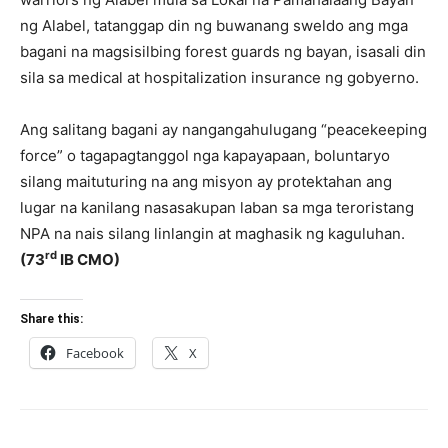
ng Alabel, tatanggap din ng buwanang sweldo ang mga
bagani na magsisilbing forest guards ng bayan, isasali din
sila sa medical at hospitalization insurance ng gobyerno.
Ang salitang bagani ay nangangahulugang “peacekeeping
force” o tagapagtanggol nga kapayapaan, boluntaryo
silang maituturing na ang misyon ay protektahan ang
lugar na kanilang nasasakupan laban sa mga teroristang
NPA na nais silang linlangin at maghasik ng kaguluhan.
rd
(73
IB CMO)
Share this:
Facebook
X