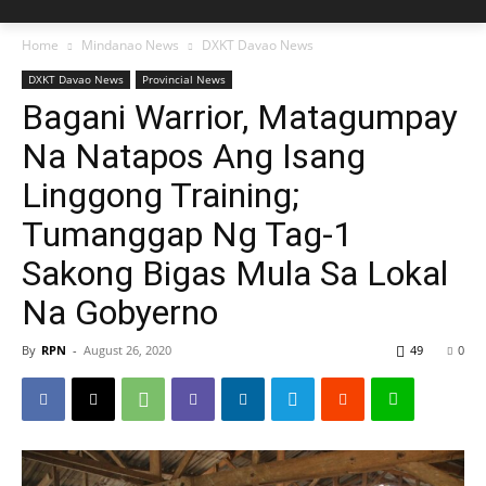
Home
Mindanao News
DXKT Davao News
DXKT Davao News
Provincial News
Bagani Warrior, Matagumpay
Na Natapos Ang Isang
Linggong Training;
Tumanggap Ng Tag-1
Sakong Bigas Mula Sa Lokal
Na Gobyerno
By
RPN
-
August 26, 2020
49
0