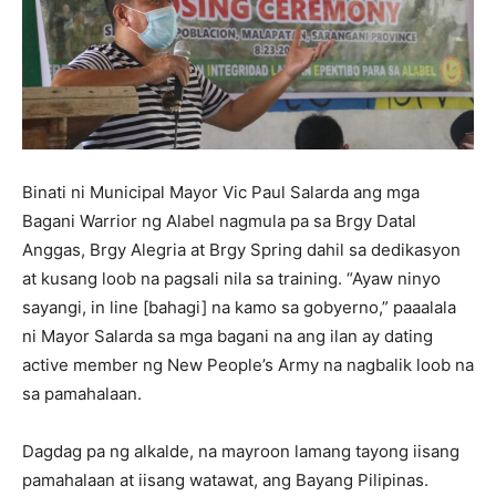
Binati ni Municipal Mayor Vic Paul Salarda ang mga
Bagani Warrior ng Alabel nagmula pa sa Brgy Datal
Anggas, Brgy Alegria at Brgy Spring dahil sa dedikasyon
at kusang loob na pagsali nila sa training. “Ayaw ninyo
sayangi, in line [bahagi] na kamo sa gobyerno,” paaalala
ni Mayor Salarda sa mga bagani na ang ilan ay dating
active member ng New People’s Army na nagbalik loob na
sa pamahalaan.
Dagdag pa ng alkalde, na mayroon lamang tayong iisang
pamahalaan at iisang watawat, ang Bayang Pilipinas.