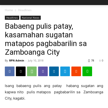
Home
Headlines
Headlines
National News
Babaeng pulis patay,
kasamahan sugatan
matapos pagbabarilin sa
Zamboanga City
By
RPN Admin
-
July 10, 2018
78
0
Isang babaeng pulis ang patay habang sugatan ang
kapwa nito pulis matapos pagbabarilin sa Zamboanga
City, kagabi.