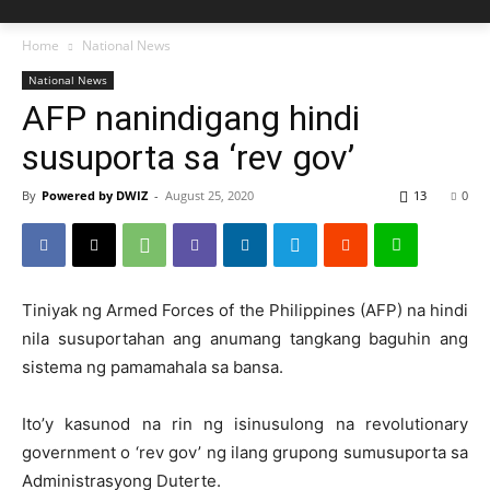
Home
National News
National News
AFP nanindigang hindi
susuporta sa ‘rev gov’
By
Powered by DWIZ
-
August 25, 2020
13
0
Tiniyak ng Armed Forces of the Philippines (AFP) na hindi
nila susuportahan ang anumang tangkang baguhin ang
sistema ng pamamahala sa bansa.
Ito’y kasunod na rin ng isinusulong na revolutionary
government o ‘rev gov’ ng ilang grupong sumusuporta sa
Administrasyong Duterte.