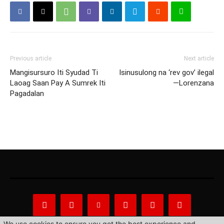
Previous article
Next article
Mangisursuro Iti Syudad Ti
Isinusulong na ‘rev gov’ ilegal
Laoag Saan Pay A Sumrek Iti
—Lorenzana
Pagadalan
We use cookies to ensure you get the best experience and