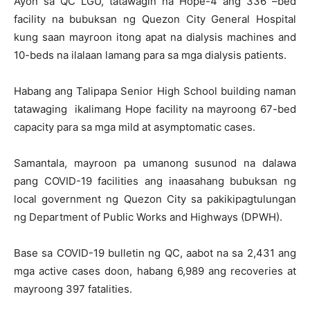
Ayon sa QC LGU, tatawagin na Hope-4 ang 336 –bed
facility na bubuksan ng Quezon City General Hospital
kung saan mayroon itong apat na dialysis machines and
10-beds na ilalaan lamang para sa mga dialysis patients.
Habang ang Talipapa Senior High School building naman
tatawaging ikalimang Hope facility na mayroong 67-bed
capacity para sa mga mild at asymptomatic cases.
Samantala, mayroon pa umanong susunod na dalawa
pang COVID-19 facilities ang inaasahang bubuksan ng
local government ng Quezon City sa pakikipagtulungan
ng Department of Public Works and Highways (DPWH).
Base sa COVID-19 bulletin ng QC, aabot na sa 2,431 ang
mga active cases doon, habang 6,989 ang recoveries at
mayroong 397 fatalities.