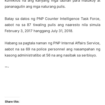
kumikilos na ang kanyang mga tauhan para matukoy at
pananagutin ang mga naturang pulis.
Batay sa datos ng PNP Counter Intelligence Task Force,
aabot na sa 87 tiwaling pulis ang naaresto nila simula
February 3, 2017 hanggang July 31, 2018.
Habang sa pagtala naman ng PNP Internal Affairs Service,
aabot na sa 69 na police personnel ang nasampahan ng
kasong administratibo at 56 na ang nasibak sa serbisyo.
—-
Share this: