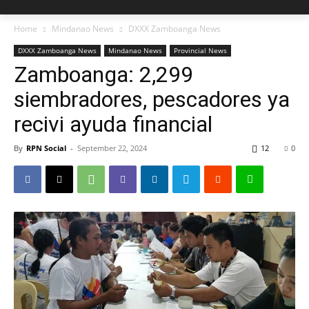
Home
Mindanao News
DXXX Zamboanga News
DXXX Zamboanga News
Mindanao News
Provincial News
Zamboanga: 2,299
siembradores, pescadores ya
recivi ayuda financial
By
RPN Social
-
September 22, 2024
12
0