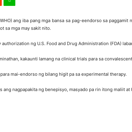
n (WHO) ang iba pang mga bansa sa pag-eendorso sa paggamit n
t sa mga may sakit nito.
authorization ng U.S. Food and Drug Administration (FDA) laba
athan, kakaunti lamang na clinical trials para sa convalescent
 para mai-endorso ng bilang higit pa sa experimental therapy.
s ang nagpapakita ng benepisyo, masyado pa rin itong maliit at 