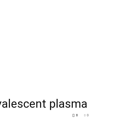
alescent plasma
8
0