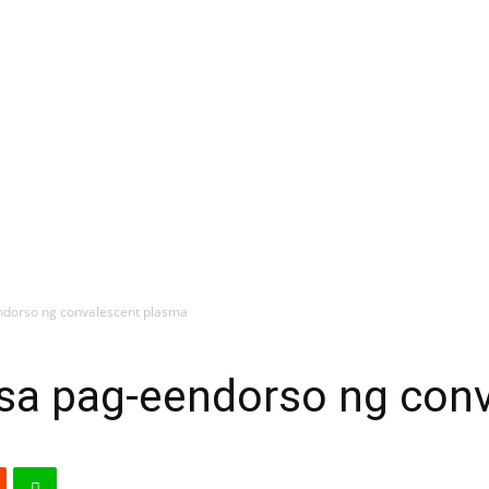
dorso ng convalescent plasma
a pag-eendorso ng conv