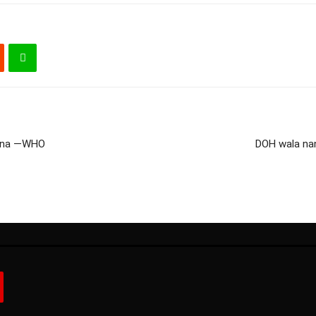
M na —WHO
DOH wala nan