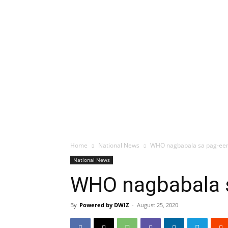
Home
National News
WHO nagbabala sa pag-een
National News
WHO nagbabala s
By
Powered by DWIZ
-
August 25, 2020