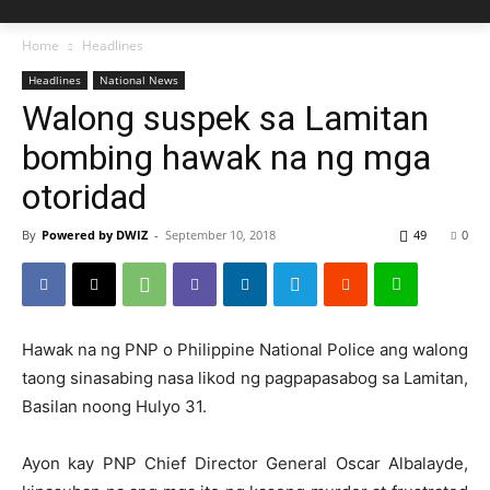
Home
Headlines
Headlines
National News
Walong suspek sa Lamitan
bombing hawak na ng mga
otoridad
By
Powered by DWIZ
-
September 10, 2018
49
0
Hawak na ng PNP o Philippine National Police ang walong
taong sinasabing nasa likod ng pagpapasabog sa Lamitan,
Basilan noong Hulyo 31.
Ayon kay PNP Chief Director General Oscar Albalayde,