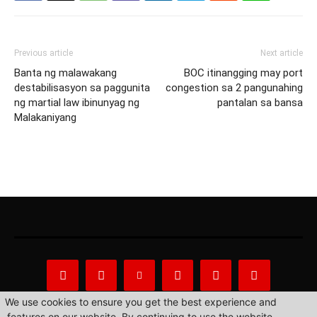
Previous article
Next article
Banta ng malawakang
BOC itinangging may port
destabilisasyon sa paggunita
congestion sa 2 pangunahing
ng martial law ibinunyag ng
pantalan sa bansa
Malakaniyang
We use cookies to ensure you get the best experience and
features on our website. By continuing to use the website,