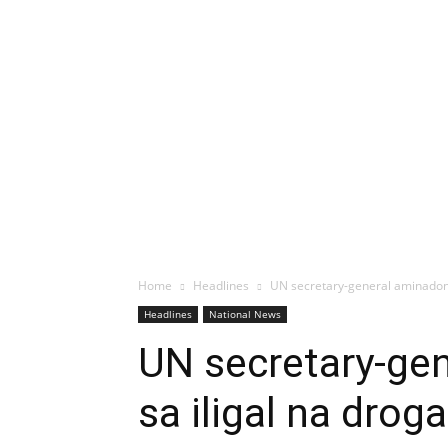
Home
Headlines
UN secretary-general aminadong
Headlines
National News
UN secretary-ge
sa iligal na droga