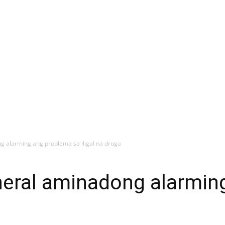
 alarming ang problema sa iligal na droga
neral aminadong alarmin