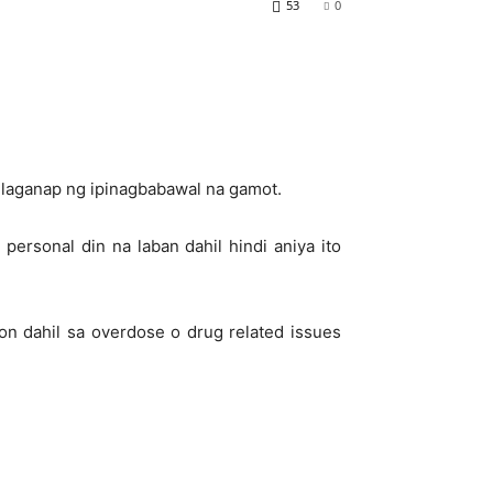
53
0
laganap ng ipinagbabawal na gamot.
personal din na laban dahil hindi aniya ito
n dahil sa overdose o drug related issues