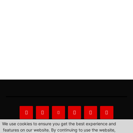
We use cookies to ensure you get the best experience and
features on our website. By continuing to use the website,
About Us
Privacy Statement
Contact us