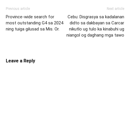
Previous article
Next article
Province-wide search for
Cebu: Disgrasya sa kadalanan
most outstanding G4 sa 2024
didto sa dakbayan sa Carcar
ning tuiga gilusad sa Mis. Or.
nikutlo ug tulo ka kinabuhi ug
niangol og daghang mga tawo
Leave a Reply