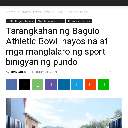
Home
North Luzon News
DZBS Baguio News
DZBS Baguio News
North Luzon News
Provincial News
Tarangkahan ng Baguio
Athletic Bowl inayos na at
mga manglalaro ng sport
binigyan ng pundo
By
RPN Social
-
October 21, 2024
14
0