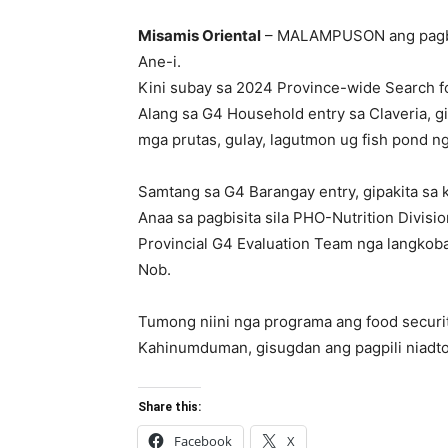
Misamis Oriental
– MALAMPUSON ang pagbisit
Ane-i.
Kini subay sa 2024 Province-wide Search f
Alang sa G4 Household entry sa Claveria, 
mga prutas, gulay, lagutmon ug fish pond ng
Samtang sa G4 Barangay entry, gipakita sa
Anaa sa pagbisita sila PHO-Nutrition Divisi
Provincial G4 Evaluation Team nga langkoba
Nob.
Tumong niini nga programa ang food securi
Kahinumduman, gisugdan ang pagpili niadt
Share this:
Facebook
X