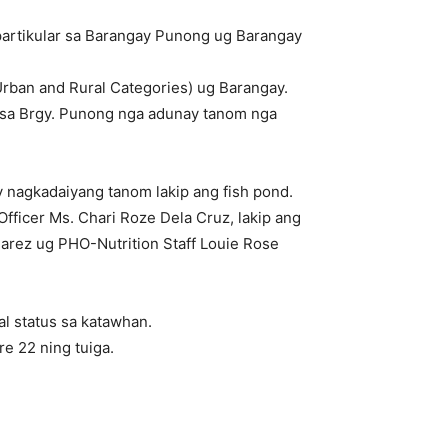
partikular sa Barangay Punong ug Barangay
rban and Rural Categories) ug Barangay.
n sa Brgy. Punong nga adunay tanom nga
 nagkadaiyang tanom lakip ang fish pond.
Officer Ms. Chari Roze Dela Cruz, lakip ang
arez ug PHO-Nutrition Staff Louie Rose
l status sa katawhan.
e 22 ning tuiga.