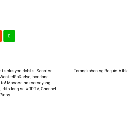
t solusyon dahil si Senator
Tarangkahan ng Baguio Athle
 #WantedSaRadyo, handang
sunto! Manood na mamayang
a, dito lang sa #RPTV, Channel
Pinoy