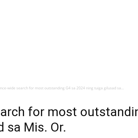
nce-wide search for most outstanding G4 sa 2024 ning tuiga gilusad sa...
earch for most outstandi
d sa Mis. Or.