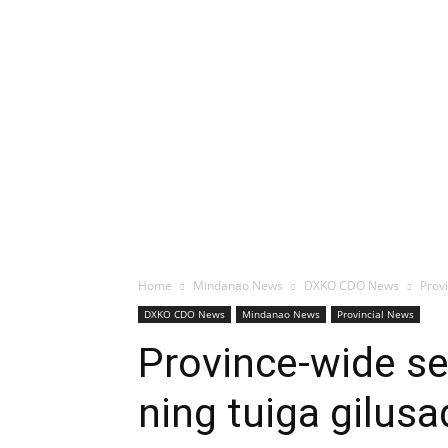
Home
Mindanao News
DXKO CDO News
Provi
DXKO CDO News
Mindanao News
Provincial News
Province-wide s
ning tuiga gilusa