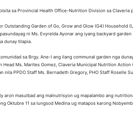
a sa Provincial Health Office-Nutrition Division sa Claveria 
or Outstanding Garden of Go, Grow and Glow (G4) Household (U
gipasundayag ni Ms. Evyrelda Ayonar ang iyang backyard garde
a dunay tilapia.
 komunidad sa Brgy. Ane-I ang ilang communal garden nga dunay
on Head Ms. Marites Gomez, Claveria Municipal Nutrition Action 
n nila PPDO Staff Ms. Bernadeth Gregory, PHO Staff Roselle Su
ty aron masulbad ang malnutrisyon ug mapalambo ang nutritiona
ong Oktubre 11 sa lungsod Medina ug matapos karong Nobyembr