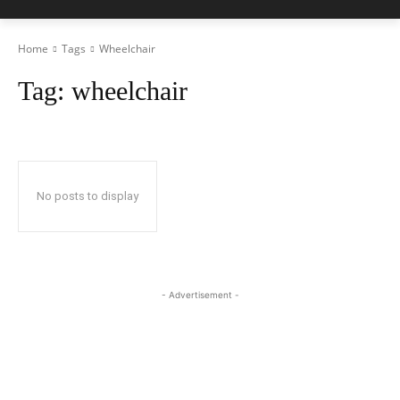
Home
Tags
Wheelchair
Tag:
wheelchair
No posts to display
- Advertisement -