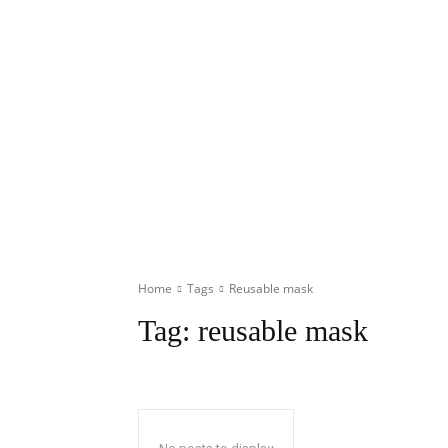
Home
Tags
Reusable mask
Tag:
reusable mask