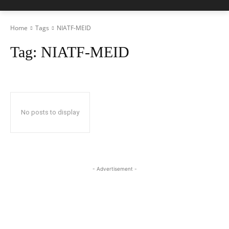
Home
Tags
NIATF-MEID
Tag:
NIATF-MEID
No posts to display
- Advertisement -