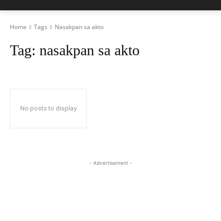
Home
Tags
Nasakpan sa akto
Tag:
nasakpan sa akto
No posts to display
- Advertisement -