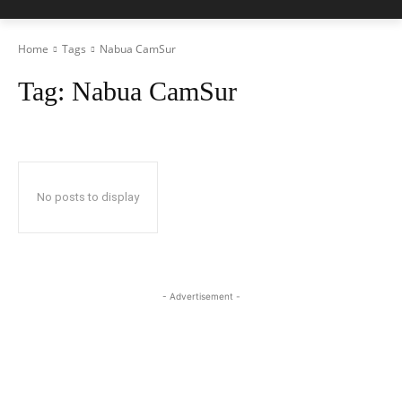
Home
Tags
Nabua CamSur
Tag:
Nabua CamSur
No posts to display
- Advertisement -