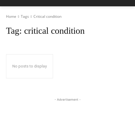
Home
Tags
Critical condition
Tag:
critical condition
No posts to display
- Advertisement -